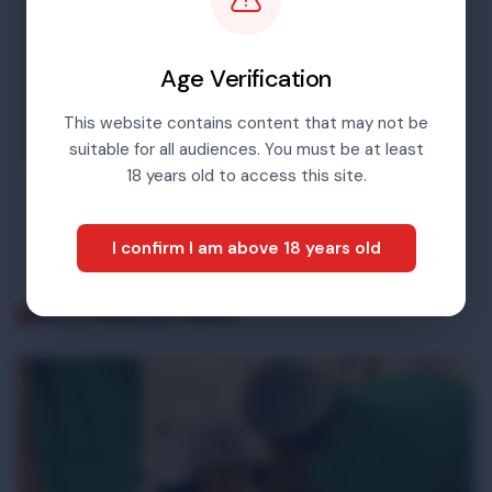
Age Verification
This website contains content that may not be
suitable for all audiences. You must be at least
18 years old to access this site.
I confirm I am above 18 years old
More Related News